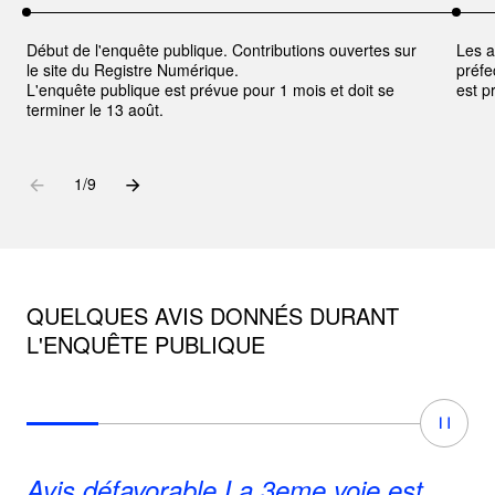
Début de l'enquête publique. Contributions ouvertes sur
Les a
le site du Registre Numérique.
préfe
L'enquête publique est prévue pour 1 mois et doit se
est p
terminer le 13 août.
Aller à l'élément précédent
Aller à l'élément suivant
1
sur
/
9
QUELQUES AVIS DONNÉS DURANT
L'ENQUÊTE PUBLIQUE
Carro
Aller à l'élément 1
Aller à l'élément 2
Aller à l'élément 3
Aller à l'élément 4
Aller à l'élé
Avis défavorable La 3eme voie est
Au