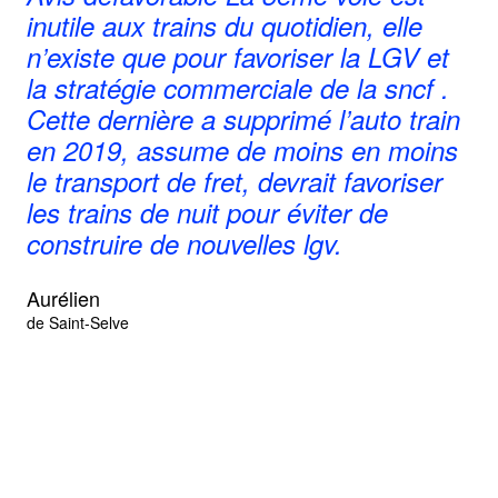
inutile aux trains du quotidien, elle
su
n’existe que pour favoriser la LGV et
mi
la stratégie commerciale de la sncf .
bi
Cette dernière a supprimé l’auto train
re
en 2019, assume de moins en moins
mi
le transport de fret, devrait favoriser
qu
les trains de nuit pour éviter de
Ba
construire de nouvelles lgv.
d'U
Aurélien
de Saint-Selve