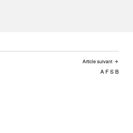
Article suivant
A F S B