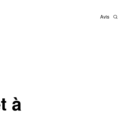
Avis
Recherc
t à