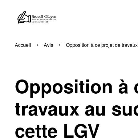
Accueil
Avis
Opposition à ce projet de travau
Opposition à 
travaux au su
cette LGV