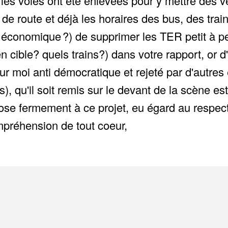
is les voies ont été enlevées pour y mettre des v
 de route et déjà les horaires des bus, des tra
e, économique ?) de supprimer les TER petit à p
 cible? quels trains?) dans votre rapport, or d
t pour moi anti démocratique et rejeté par d'aut
 qu'il soit remis sur le devant de la scène est 
ose fermement à ce projet, eu égard au respect
préhension de tout coeur,