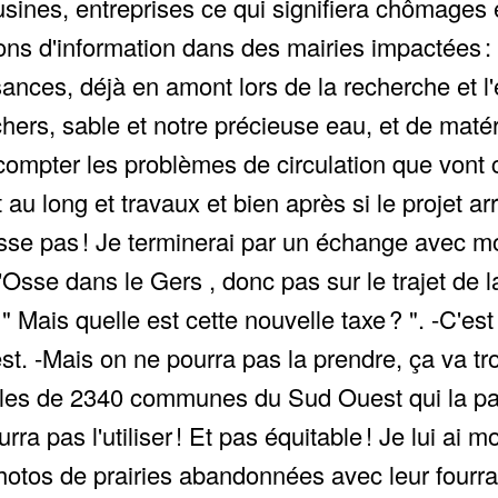
sines, entreprises ce qui signifiera chômages e
ons d'information dans des mairies impactées :
nces, déjà en amont lors de la recherche et l'ex
chers, sable et notre précieuse eau, et de maté
ompter les problèmes de circulation que vont co
t au long et travaux et bien après si le projet 
isse pas ! Je terminerai par un échange avec m
Osse dans le Gers , donc pas sur le trajet de l
 Mais quelle est cette nouvelle taxe ? ". -C'e
 -Mais on ne pourra pas la prendre, ça va trop 
buables de 2340 communes du Sud Ouest qui la p
ra pas l'utiliser ! Et pas équitable ! Je lui ai
photos de prairies abandonnées avec leur fourra