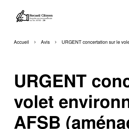
Accueil
Avis
URGENT concertation sur le vol
URGENT conce
volet environ
AFSB (aménag