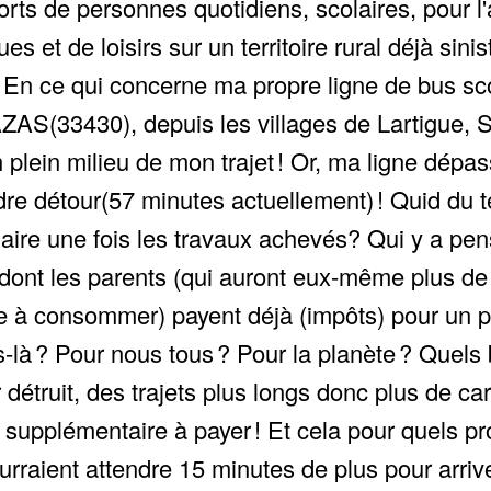
ts de personnes quotidiens, scolaires, pour l'a
s et de loisirs sur un territoire rural déjà sinis
 En ce qui concerne ma propre ligne de bus sco
AZAS(33430), depuis les villages de Lartigue, 
 plein milieu de mon trajet ! Or, ma ligne dépa
oindre détour(57 minutes actuellement) ! Quid du
viaire une fois les travaux achevés? Qui y a pen
 dont les parents (qui auront eux-même plus de t
e à consommer) payent déjà (impôts) pour un pro
là ? Pour nous tous ? Pour la planète ? Quels 
étruit, des trajets plus longs donc plus de ca
 supplémentaire à payer ! Et cela pour quels p
urraient attendre 15 minutes de plus pour arriv